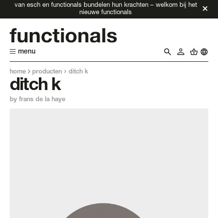
van esch en functionals bundelen hun krachten – welkom bij het
nieuwe functionals
menu
home
producten
ditch k
ditch k
by frans de la haye