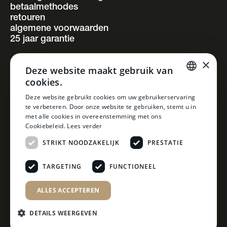
betaalmethodes
retouren
algemene voorwaarden
25 jaar garantie
×
volg ons
Deze website maakt gebruik van
instagram
cookies.
facebook
pinterest
DUTCH
Deze website gebruikt cookies om uw gebruikerservaring
linkedin
te verbeteren. Door onze website te gebruiken, stemt u in
DUTCH
met alle cookies in overeenstemming met ons
Cookiebeleid.
Lees verder
STRIKT NOODZAKELIJK
PRESTATIE
TARGETING
FUNCTIONEEL
ALLES ACCEPTEREN
DETAILS WEERGEVEN
This website is protected by reCAPTCHA and the Google
Privacy Policy
and
Terms of