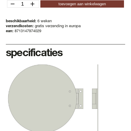
ditch
toevoegen aan winkelwagen
k
aantal
beschikbaarheid:
6 weken
verzendkosten:
gratis verzending in europa
ean:
8713147974029
specificaties