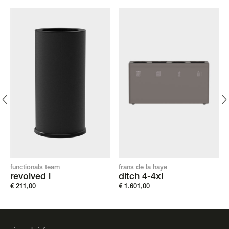
functionals team
frans de la haye
revolved l
ditch 4-4xl
€
211,00
€
1.601,00