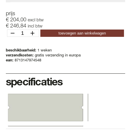
prijs
€
204,00
excl btw
€
246,84
incl btw
ossa
toevoegen aan winkelwagen
leather
inlay
aantal
beschikbaarheid:
1 weken
verzendkosten:
gratis verzending in europa
ean:
8713147974548
specificaties