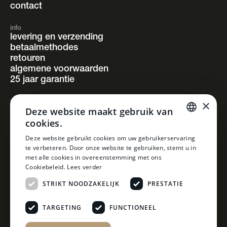
contact
info
levering en verzending
betaalmethodes
retouren
algemene voorwaarden
25 jaar garantie
×
volg ons
Deze website maakt gebruik van
instagram
cookies.
facebook
pinterest
DUTCH
Deze website gebruikt cookies om uw gebruikerservaring
linkedin
te verbeteren. Door onze website te gebruiken, stemt u in
DUTCH
met alle cookies in overeenstemming met ons
Cookiebeleid.
Lees verder
STRIKT NOODZAKELIJK
PRESTATIE
TARGETING
FUNCTIONEEL