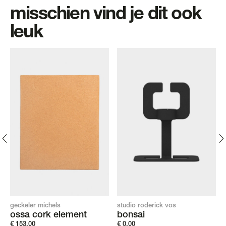
misschien vind je dit ook
leuk
new
studio roderick vos
kaschkasch
nt
bonsai
ben add-on table
€
0,00
€
370,00