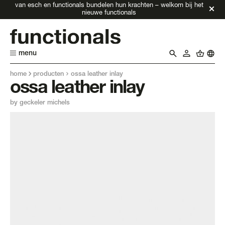
van esch en functionals bundelen hun krachten – welkom bij het
nieuwe functionals
menu
home
producten
ossa leather inlay
ossa leather inlay
by geckeler michels