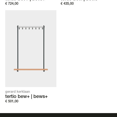
€
724,00
€
435,00
gerard kerklaan
tertio bew+ | bews+
€
501,00