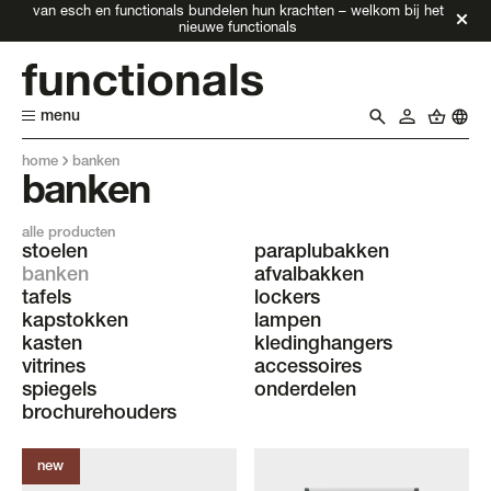
van esch en functionals bundelen hun krachten – welkom bij het
nieuwe functionals
menu
home
banken
banken
alle producten
stoelen
paraplubakken
banken
afvalbakken
tafels
lockers
kapstokken
lampen
kasten
kledinghangers
vitrines
accessoires
spiegels
onderdelen
brochurehouders
new