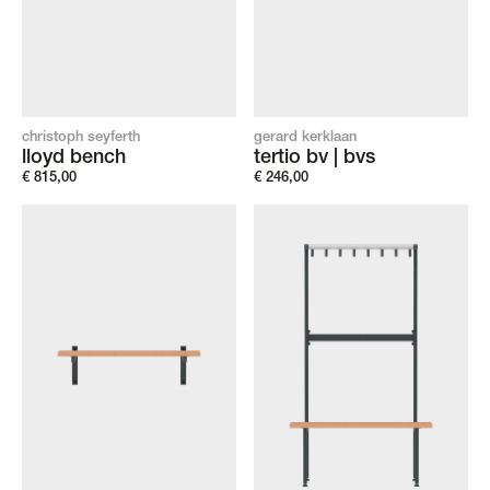
christoph seyferth
gerard kerklaan
lloyd bench
tertio bv | bvs
€
815,00
€
246,00