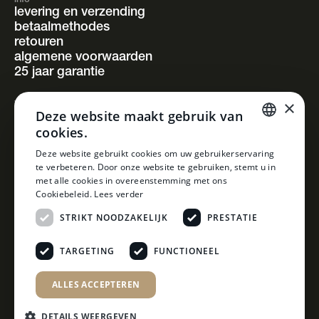
info
levering en verzending
betaalmethodes
retouren
algemene voorwaarden
25 jaar garantie
×
volg ons
Deze website maakt gebruik van
instagram
cookies.
facebook
pinterest
DUTCH
Deze website gebruikt cookies om uw gebruikerservaring
linkedin
te verbeteren. Door onze website te gebruiken, stemt u in
DUTCH
met alle cookies in overeenstemming met ons
Cookiebeleid.
Lees verder
STRIKT NOODZAKELIJK
PRESTATIE
TARGETING
FUNCTIONEEL
ALLES ACCEPTEREN
DETAILS WEERGEVEN