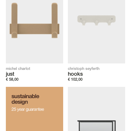
michel charlot
christoph seyferth
just
hooks
€
58,00
€
102,00