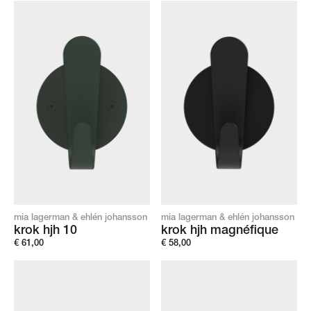
mia lagerman & ehlén johansson
mia lagerman & ehlén johansson
krok hjh 10
krok hjh magnéfique
€
61,00
€
58,00