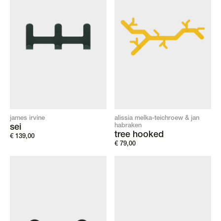
james irvine
alissia melka-teichroew & jan
habraken
sei
tree hooked
€
139,00
€
79,00