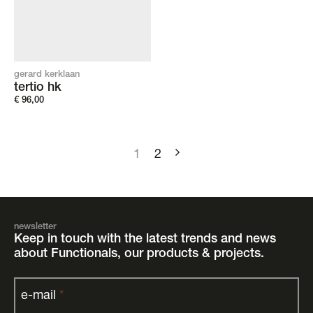
gerard kerklaan
tertio hk
€
96,00
1
2
newsletter
Keep in touch with the latest trends and news
about Functionals, our products & projects.
e-mail
*