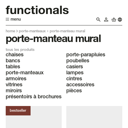
menu
home
porte-manteaux
porte-manteau mural
porte-manteau mural
tous les produits
chaises
porte-parapluies
bancs
poubelles
tables
casiers
porte-manteaux
lampes
armoires
cintres
vitrines
accessoires
miroirs
pièces
présentoirs à brochures
bestseller