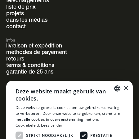
téléchargements
liste de prix
projets
dans les médias
contact
infos
livraison et expédition
méthodes de payement
retours
terms & conditions
garantie de 25 ans
×
suivez-nous
Deze website maakt gebruik van
instagram
cookies.
facebook
pinterest
DUTCH
Deze website gebruikt cookies om uw gebruikerservaring
linkedin
te verbeteren. Door onze website te gebruiken, stemt u in
DUTCH
met alle cookies in overeenstemming met ons
Cookiebeleid.
Lees verder
STRIKT NOODZAKELIJK
PRESTATIE