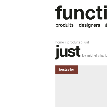
produits
designers
home
produits
just
just
by michel charl
bestseller