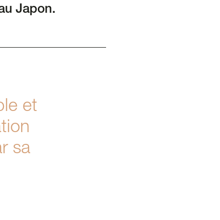
 au Japon.
le et
ation
ar sa