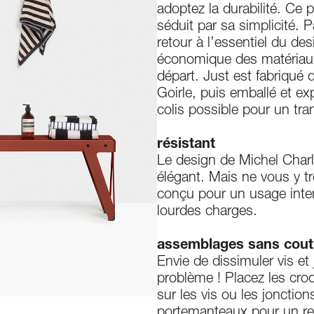
adoptez la durabilité. Ce
séduit par sa simplicité. 
retour à l’essentiel du des
économique des matéria
départ. Just est fabriqué 
Goirle, puis emballé et ex
colis possible pour un tra
résistant
Le design de Michel Charl
élégant. Mais ne vous y t
conçu pour un usage inten
lourdes charges.
assemblages sans cout
Envie de dissimuler vis e
problème ! Placez les cro
sur les vis ou les jonctio
portemanteaux pour un re