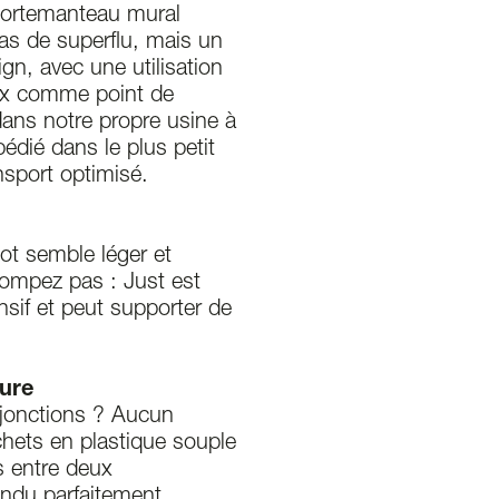
 portemanteau mural
Pas de superflu, mais un
ign, avec une utilisation
ux comme point de
dans notre propre usine à
pédié dans le plus petit
nsport optimisé.
ot semble léger et
rompez pas : Just est
sif et peut supporter de
ure
t jonctions ? Aucun
chets en plastique souple
ns entre deux
ndu parfaitement