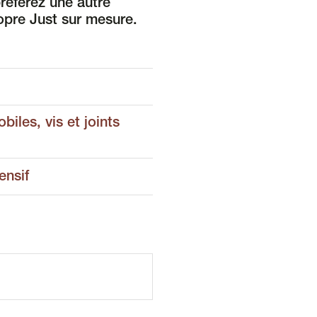
préférez une autre
opre Just sur mesure.
iles, vis et joints
ensif