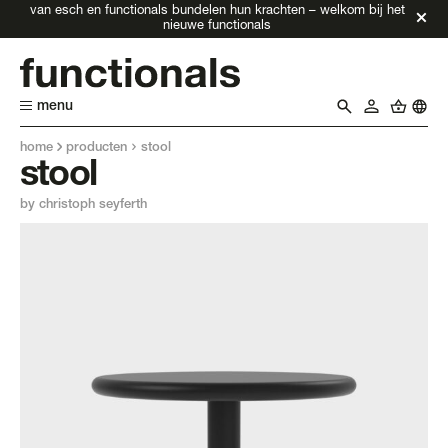
van esch en functionals bundelen hun krachten – welkom bij het
nieuwe functionals
menu
home
producten
stool
stool
by christoph seyferth