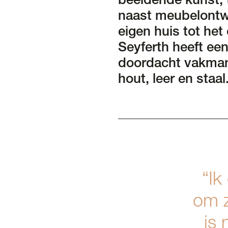
beeldende kunst, 
naast meubelontwe
eigen huis tot het
Seyferth heeft een 
doordacht vakmans
hout, leer en staal
“Ik
om z
is 