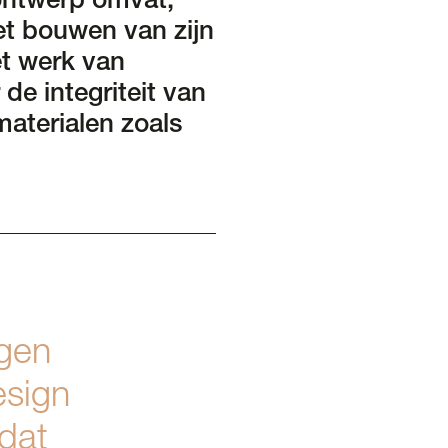
rontwerp omvat,
et bouwen van zijn
et werk van
 de integriteit van
aterialen zoals
ngen
esign
 dat