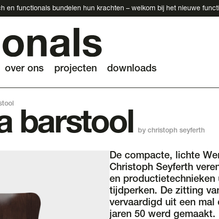
h en functionals bundelen hun krachten – welkom bij het nieuwe funct
over ons
projecten
downloads
tool
 barstool
by christoph seyferth
De compacte, lichte We
Christoph Seyferth veren
en productietechnieken u
tijdperken. De zitting v
vervaardigd uit een mal 
jaren 50 werd gemaakt. 