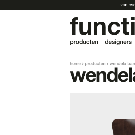
van esc
producten
designers
home
producten
wendela bars
wendela