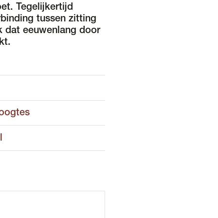
t. Tegelijkertijd
rbinding tussen zitting
k dat eeuwenlang door
kt.
hoogtes
l