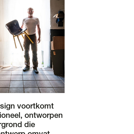
esign voortkomt
tioneel, ontworpen
rgrond die