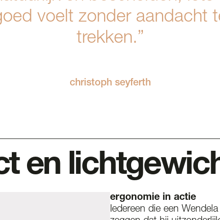
goed voelt zonder aandacht t
trekken.”
christoph seyferth
 en lichtgewic
ergonomie in actie
Iedereen die een Wendela 