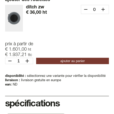
ajouter des roulettes
ditch zw
€
36,00
ht
prix à partir de
€
1.601,00
ht
€
1.937,21
ttc
quantité
ajouter au panier
de
ditch
4-
disponibilité :
sélectionnez une variante pour vérifier la disponibilité
livraison :
livraison gratuite en europe
4xl
ean:
ND
spécifications