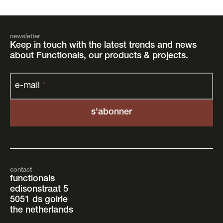
N’hésitez pas à nous contacter. Nous sommes là
+31-13 534 87 38
pour vous et nous ferons tout ce qui est en notre
www.functionals.com
pouvoir afin que la fusion se fasse en douceur.
info@functionals.com
Chambre de commerce : 18034285
newsletter
Keep in touch with the latest trends and news
TVA : NL 800295420B01
about Functionals, our products & projects.
IBAN : NL59 RABO 0300 6102 38
BIC : RABONL2U
e-mail
*
contact
functionals
edisonstraat 5
5051 ds goirle
the netherlands