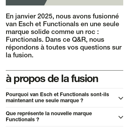
En janvier 2025, nous avons fusionné
van Esch et Functionals en une seule
marque solide comme un roc :
Functionals. Dans ce Q&R, nous
répondons à toutes vos questions sur
la fusion.
à propos de la fusion
Pourquoi van Esch et Functionals sont-ils
maintenant une seule marque ?
van Esch et Functionals étaient deux marques
Que représente la nouvelle marque
distinctes au sein d’une même entreprise familiale.
Functionals ?
Ces dernières années, van Esch et Functionals se
sont rapprochés. Les marques partagent l’amour du