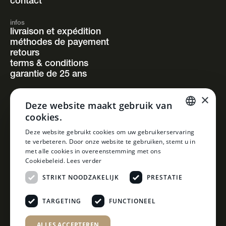
contact
infos
livraison et expédition
méthodes de payement
retours
terms & conditions
garantie de 25 ans
×
suivez-nous
Deze website maakt gebruik van
instagram
cookies.
facebook
pinterest
DUTCH
Deze website gebruikt cookies om uw gebruikerservaring
linkedin
te verbeteren. Door onze website te gebruiken, stemt u in
DUTCH
met alle cookies in overeenstemming met ons
Cookiebeleid.
Lees verder
STRIKT NOODZAKELIJK
PRESTATIE
TARGETING
FUNCTIONEEL
ALLES ACCEPTEREN