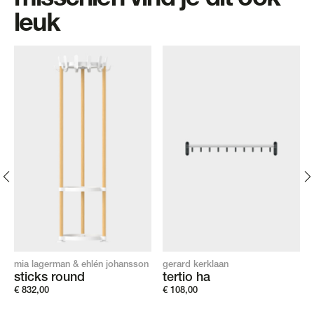
misschien vind je dit ook
leuk
mia lagerman & ehlén johansson
gerard kerklaan
sticks round
tertio ha
€
832,00
€
108,00