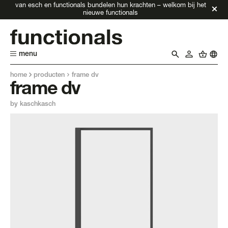
van esch en functionals bundelen hun krachten – welkom bij het
nieuwe functionals
menu
home
producten
frame dv
frame dv
by kaschkasch