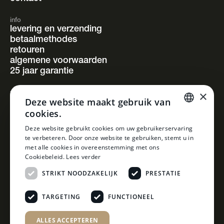
info
levering en verzending
betaalmethodes
retouren
algemene voorwaarden
25 jaar garantie
×
volg ons
Deze website maakt gebruik van
instagram
cookies.
facebook
pinterest
DUTCH
Deze website gebruikt cookies om uw gebruikerservaring
linkedin
te verbeteren. Door onze website te gebruiken, stemt u in
DUTCH
met alle cookies in overeenstemming met ons
Cookiebeleid.
Lees verder
STRIKT NOODZAKELIJK
PRESTATIE
TARGETING
FUNCTIONEEL
ALLES ACCEPTEREN