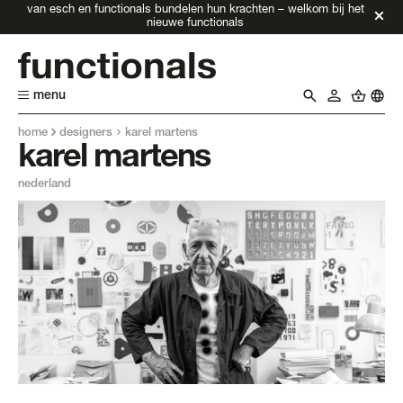
van esch en functionals bundelen hun krachten – welkom bij het
nieuwe functionals
menu
home
designers
karel martens
karel martens
nederland