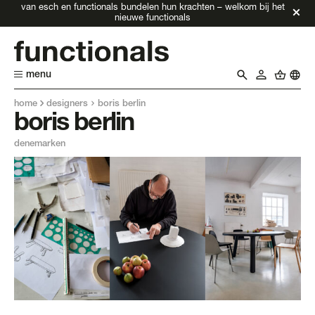
van esch en functionals bundelen hun krachten – welkom bij het
nieuwe functionals
menu
home
designers
boris berlin
boris berlin
denemarken