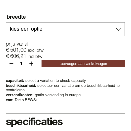
breedte
prijs vanaf
€
501,00
excl btw
€
606,21
incl btw
tertio
toevoegen aan winkelwagen
bew+
|
bews+
capaciteit:
select a variation to check capacity
beschikbaarheid:
selecteer een variatie om de beschikbaarheid te
aantal
controleren
verzendkosten:
gratis verzending in europa
ean:
Tertio BEWS+
specificaties