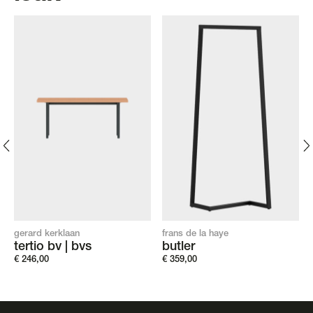
gerard kerklaan
frans de la haye
tertio bv | bvs
butler
€
246,00
€
359,00