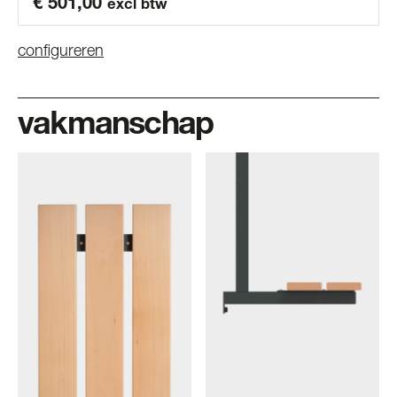
€
501,00
excl btw
configureren
vakmanschap