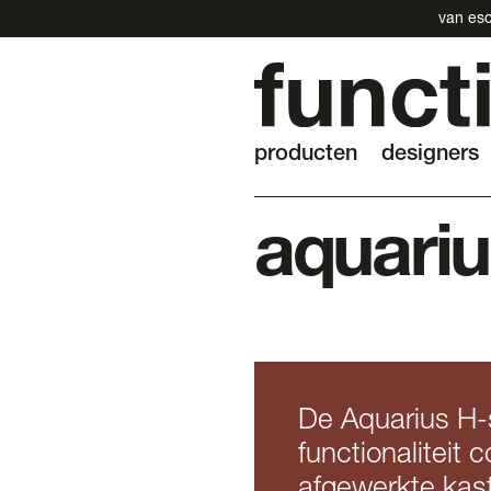
van esc
producten
designers
aquari
De Aquarius H-s
functionaliteit
afgewerkte kas