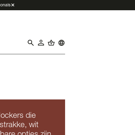
ionals
lockers die
strakke, wit
are opties zijn