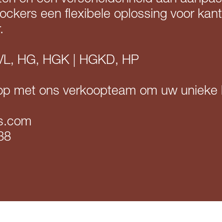
ockers een flexibele oplossing voor kan
.
HVL, HG, HGK | HGKD, HP
p met ons verkoopteam om uw unieke l
ls.com
38