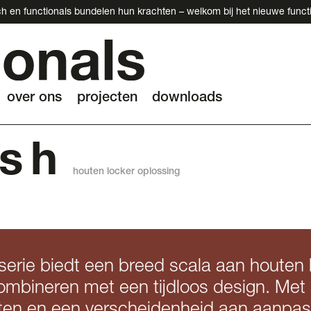
h en functionals bundelen hun krachten – welkom bij het nieuwe funct
over ons
projecten
downloads
us h
houten locker oplossing
erie biedt een breed scala aan houten 
 combineren met een tijdloos design. Met 
ten en een verscheidenheid aan aanpasb