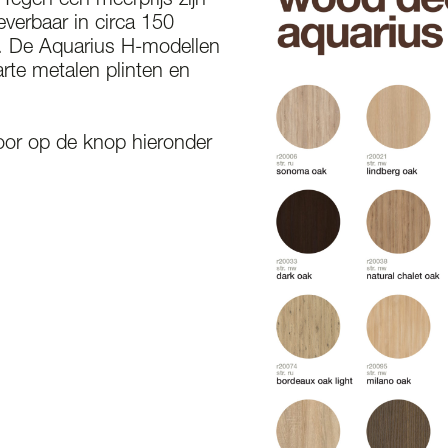
Tegen een meerprijs zijn
everbaar in circa 150
s. De Aquarius H-modellen
rte metalen plinten en
or op de knop hieronder