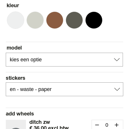
kleur
model
stickers
add wheels
ditch zw
€
36,00
excl btw