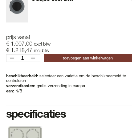
prijs vanaf
€
1.007,00
excl btw
€
1.218,47
incl btw
ditch
toevoegen aan winkelwagen
2-
2xl
aantal
beschikbaarheid:
selecteer een variatie om de beschikbaarheid te
controleren
verzendkosten:
gratis verzending in europa
ean:
N/B
specificaties