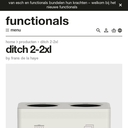
van esch en functionals bundelen hun krachten – welkom bij het
nieuwe functionals
menu
home
producten
ditch 2-2xl
ditch 2-2xl
by frans de la haye