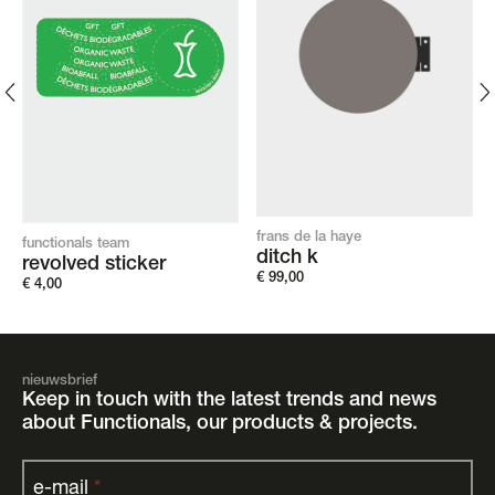
frans de la haye
functionals team
ditch k
revolved sticker
€
99,00
€
4,00
nieuwsbrief
Keep in touch with the latest trends and news
about Functionals, our products & projects.
e-mail
*