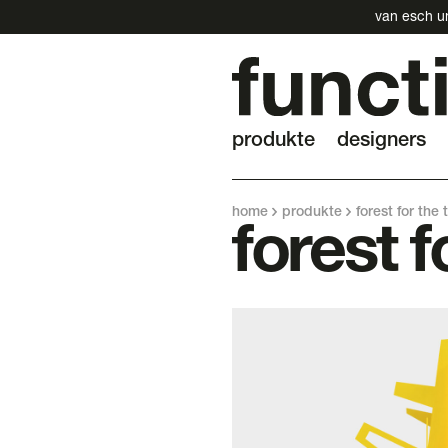
van esch un
produkte
designers
home
produkte
forest for the 
forest f