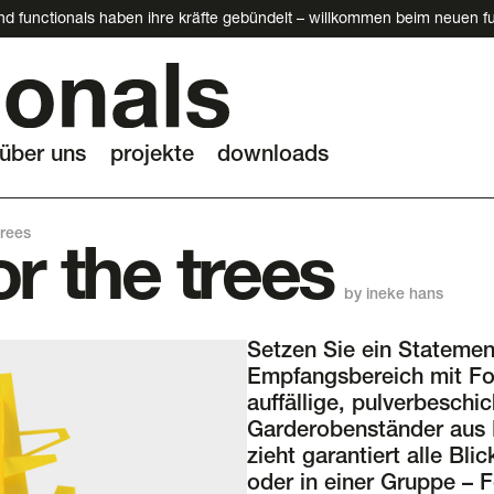
d functionals haben ihre kräfte gebündelt – willkommen beim neuen fu
über uns
projekte
downloads
trees
or the trees
by ineke hans
Setzen Sie ein Statemen
Empfangsbereich mit For
auffällige, pulverbeschi
Garderobenständer aus 
zieht garantiert alle Bli
oder in einer Gruppe – F