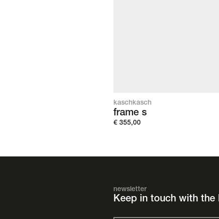
kaschkasch
frame s
€
355,00
newsletter
Keep in touch with the 