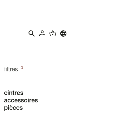
1
filtres
cintres
accessoires
pièces