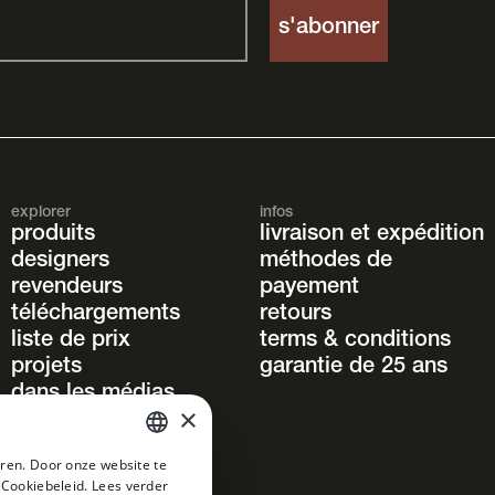
explorer
infos
produits
livraison et expédition
designers
méthodes de
revendeurs
payement
téléchargements
retours
liste de prix
terms & conditions
projets
garantie de 25 ans
dans les médias
×
contact
ren. Door onze website te
DUTCH
 Cookiebeleid.
Lees verder