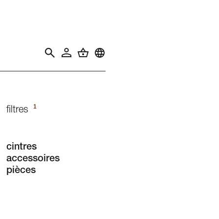
1
filtres
cintres
accessoires
pièces