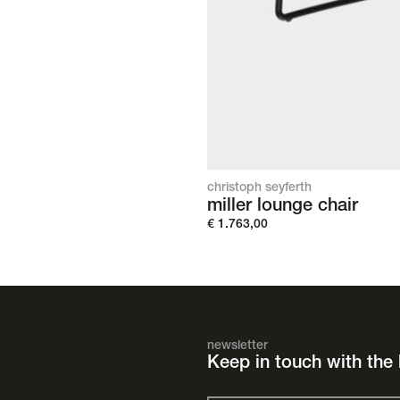
christoph seyferth
miller lounge chair
€
1.763,00
newsletter
Keep in touch with the 