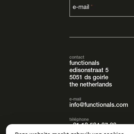
e-mail
*
contact
functionals
edisonstraat 5
5051 ds goirle
the netherlands
e-mail
info@functionals.com
téléphone
+31 13 534 87 38