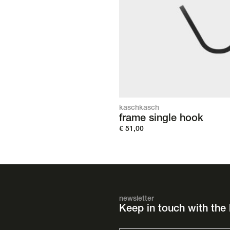
kaschkasch
frame single hook
€
51,00
newsletter
Keep in touch with the 