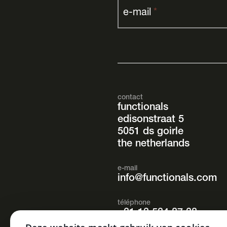
e-mail
*
contact
functionals
edisonstraat 5
5051 ds goirle
the netherlands
e-mail
info@functionals.com
téléphone
+31 13 534 87 38