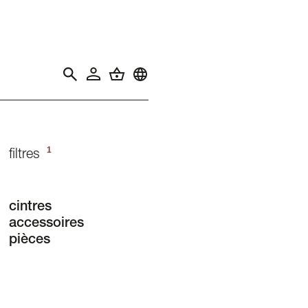
1
filtres
cintres
accessoires
pièces