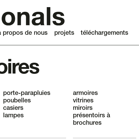
à propos de nous
projets
téléchargements
oires
porte-parapluies
armoires
poubelles
vitrines
casiers
miroirs
lampes
présentoirs à
brochures