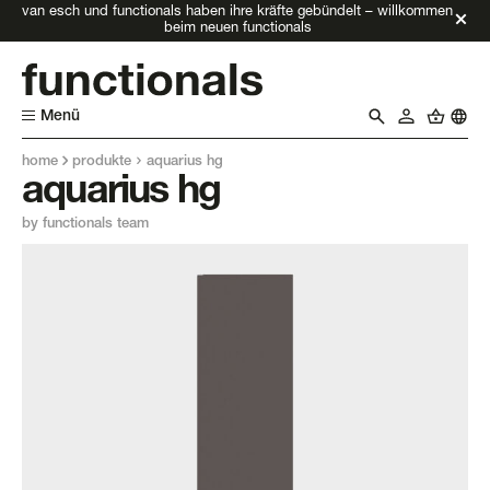
van esch und functionals haben ihre kräfte gebündelt – willkommen
beim neuen functionals
Menü
home
produkte
aquarius hg
aquarius hg
by functionals team