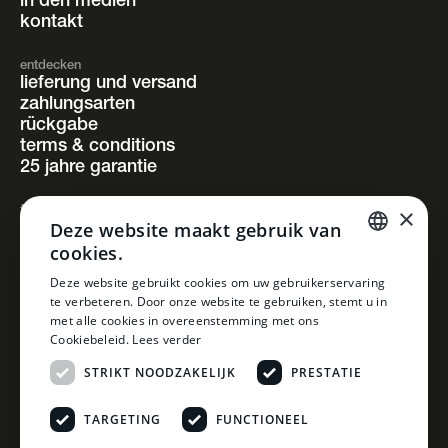
in den medien
kontakt
entdecken
lieferung und versand
zahlungsarten
rückgabe
terms & conditions
25 jahre garantie
×
folgen sie uns
Deze website maakt gebruik van
instagram
cookies.
facebook
pinterest
DUTCH
Deze website gebruikt cookies om uw gebruikerservaring
linkedin
te verbeteren. Door onze website te gebruiken, stemt u in
DUTCH
met alle cookies in overeenstemming met ons
Cookiebeleid.
Lees verder
STRIKT NOODZAKELIJK
PRESTATIE
TARGETING
FUNCTIONEEL