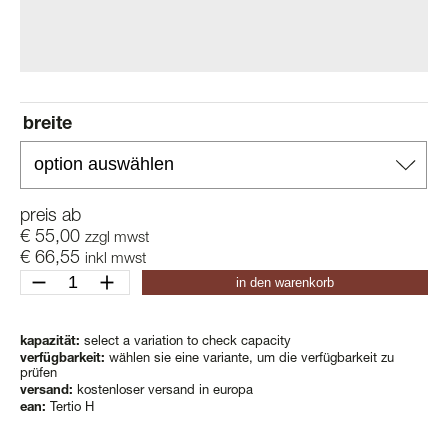
breite
preis ab
€
55,00
zzgl mwst
€
66,55
inkl mwst
tertio
in den warenkorb
h
Menge
kapazität:
select a variation to check capacity
verfügbarkeit:
wählen sie eine variante, um die verfügbarkeit zu
prüfen
versand:
kostenloser versand in europa
ean:
Tertio H