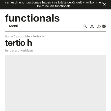
van esch und functionals haben ihre kräfte gebündelt – willkommen
beim neuen functionals
Menü
home
produkte
tertio h
tertio h
by gerard kerklaan