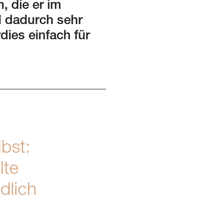
n, die er im
d dadurch sehr
dies einfach für
lbst:
lte
ndlich