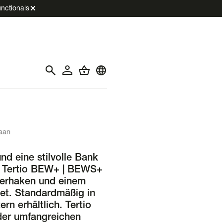
nctionals
laan
d eine stilvolle Bank
k Tertio BEW+ | BEWS+
iderhaken und einem
et. Standardmäßig in
rn erhältlich. Tertio
der umfangreichen