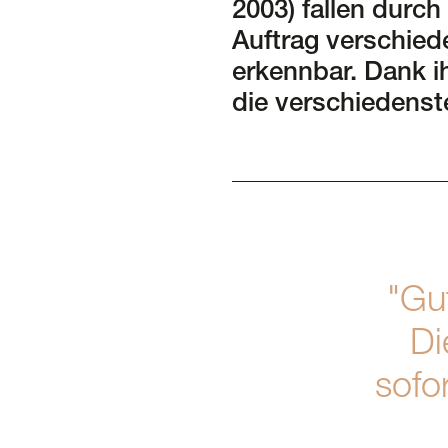
2003) fallen durch 
Auftrag verschied
erkennbar. Dank ih
die verschiedenste
"Gut
Di
sofor