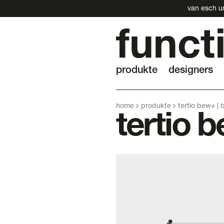
van esch un
produkte
designers
home
produkte
tertio bew+ |
tertio 