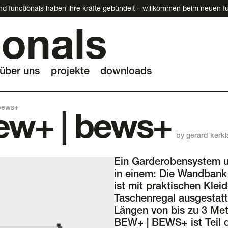
d functionals haben ihre kräfte gebündelt – willkommen beim neuen fu
über uns
projekte
downloads
 bews+
bew+ | bews+
by gerard kerk
Ein Garderobensystem un
in einem: Die Wandban
ist mit praktischen Kle
Taschenregal ausgestatt
Längen von bis zu 3 Mete
BEW+ | BEWS+ ist Teil 